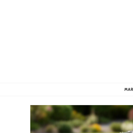
2-find
Votre conseiller business
MAR