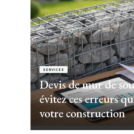
ns
t
es
SERVICES
Devis de mur de sou
évitez ces erreurs q
en
votre construction