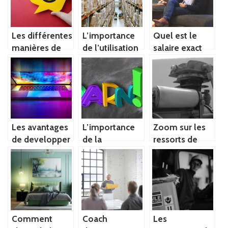
en Afrique
Les différentes
L’importance
Quel est le
manières de
de l’utilisation
salaire exact
consommer du
du film etirable
des
cannabidiol
dans la
freelances?
palettisation
Les avantages
L’importance
Zoom sur les
de developper
de la
ressorts de
un site web
ludopedagogie
compression!
personnalise
Comment
Coach
Les