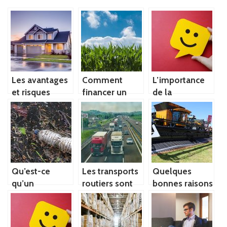
Les avantages
Comment
L’importance
et risques
financer un
de la
d’investissement
projet agricole
satisfaction
locatif ?
?
des clients
internes d’une
entreprise
Qu’est-ce
Les transports
Quelques
qu’un
routiers sont
bonnes raisons
emballage
de plus en plus
d’investir dans
écologique ?
sûrs
l’industrie
agroalimentaire