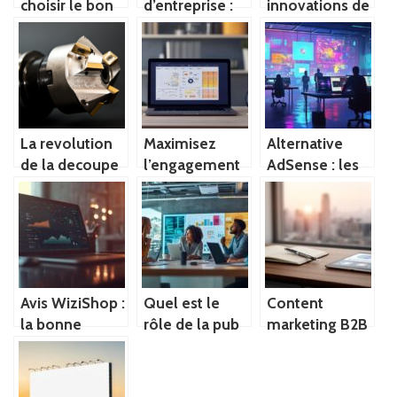
choisir le bon
d’entreprise :
innovations de
theme de
votre allie pour
Nantes en
decoration
reussir
mouvement :
d’un hotel ?
professionnellement
Avancees
technologiques
au service du
transport
La revolution
Maximisez
Alternative
logistique
de la decoupe
l’engagement
AdSense : les
precise :
de votre
meilleures
Explorez les
communaute
options de
traceurs
Facebook
revenus
plotter
Corporate
publicitaires
nouvelle
Games : guide
pour sites web
generation
des creneaux
Avis WiziShop :
Quel est le
Content
strategiques
la bonne
rôle de la pub
marketing B2B
option pour
dans
: intégrer la
son 1er e-
l’optimisation
curation à sa
commerce ?
des budgets
stratégie