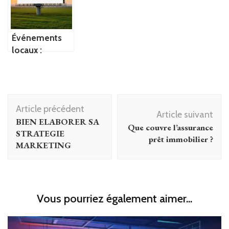
Guide complet
marketing ?
globale et
du
transformer
referencement
vos habitudes
Événements
de
locaux :
consommation
pourquoi la
de contenu
location de
panneaux
Navigation
publicitaires
Article précédent
est une
d'article
Article suivant
BIEN ELABORER SA
solution
Que couvre l’assurance
STRATEGIE
rentable pour
prêt immobilier ?
MARKETING
votre terrain ?
Vous pourriez également aimer...